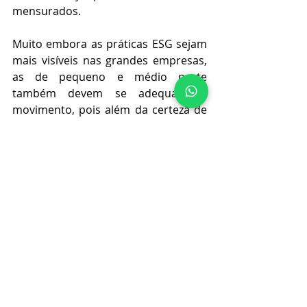
mensurados.
Muito embora as práticas ESG sejam 
mais visíveis nas grandes empresas, 
as de pequeno e médio porte 
também devem se adequar ao 
movimento, pois além da certeza de 
agregar valor ao negócio, coloca a 
empresa em destaque para receber 
investimento externos, como 
acontece com 
startups
 engajadas 
com o tema que movimentam 
milhões no mercado financeiro.
E então, o ESG já é um tema de 
reflexão da sua empresa? 
Autoria: Paula Luchina Hoeschl – 