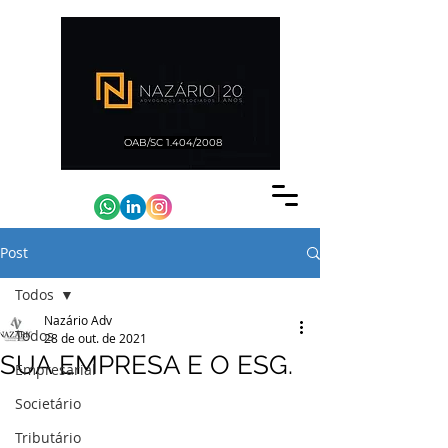
OAB/SC 1.404/2008
Post
Todos
Nazário Adv
Todos
28 de out. de 2021
SUA EMPRESA E O ESG.
Empresarial
Societário
Tributário