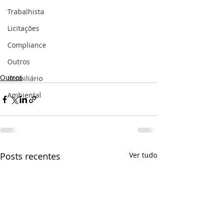
Trabalhista
Licitações
#Clipping
#Escritório
Compliance
#Notícias_do_Dia
#Jornal
#Damião
Outros
#nota
#reconhecimento
Outros
Imobiliário
Ambiental
Posts recentes
Ver tudo