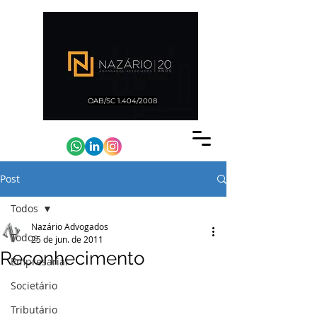
OAB/SC 1.404/2008
Post
Todos
Nazário Advogados
Todos
25 de jun. de 2011
Reconhecimento
Empresarial
Societário
Tributário