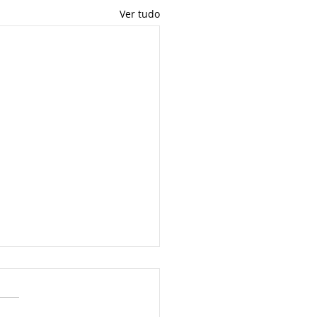
Ver tudo
resas também
isam de “respiradores”
 sobreviver ao covid-19
te dos atos dos