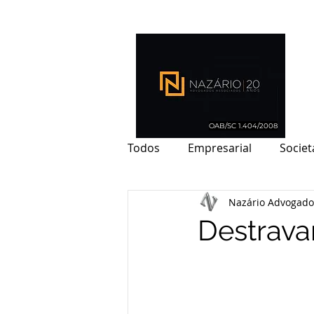
OAB/SC 1.404/2008
Todos
Empresarial
Societ
Nazário Advogado
Imobiliário
Ambiental
Destrava