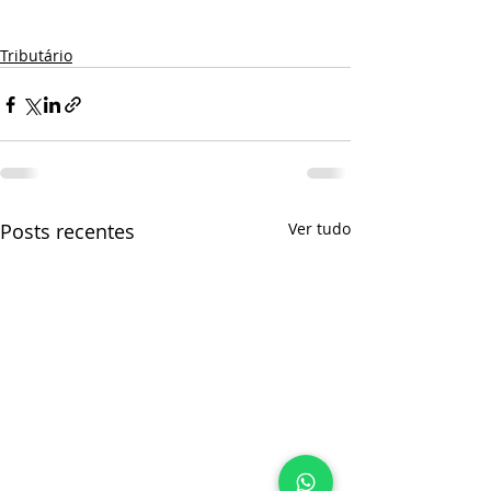
#catarinense
#competitivo
#fabricante
#SP
#RJ
Tributário
Posts recentes
Ver tudo