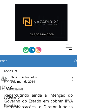
OAB/SC 1.404/2008
Post
Todos
Nazário Advogados
Todos
6 de mar. de 2014
IPVA
Empresarial
Repercutindo ainda a intenção do 
Societário
Governo do Estado em cobrar IPVA 
Tributário
de embarcações, o Diretor Jurídico 