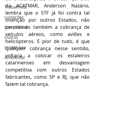
da ACATMAR, Anderson Nazário, 
Trabalhista
lembra que o STF já foi contra tal 
Licitações
intenção por outros Estados, não 
permitindo também a cobrança de 
Compliance
veículos aéreos, como aviões e 
Outros
helicópteros. E pior de tudo, é que 
Imobiliário
qualquer cobrança nesse sentido, 
voltaria a colocar os estaleiros 
Ambiental
catarinenses em desvantagem 
competitiva com outros Estados 
fabricantes, como SP e RJ, que não 
fazem tal cobrança.
#IPVA
#governo
#cobrança
#Jurídico
#direito
#anderson_nazário
#Anderson
#Nazário
#STF
#Estado
#veículos
#aéreo
#aviões
#helicópteros
#estaleiro