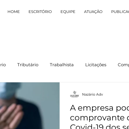
HOME
ESCRITÓRIO
EQUIPE
ATUAÇÃO
PUBLICA
rio
Tributário
Trabalhista
Licitações
Comp
Nazário Adv
A empresa pod
comprovante d
Covid-19 dos s