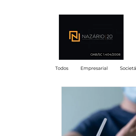
OAB/SC 1.404/2008
Todos
Empresarial
Societá
Imobiliário
Ambiental