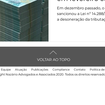
à adesão a CP
Em dezembro passado, o 
sancionou a Lei nº 14.288
a desoneração da tributaçã
VOLTAR AO TOPO
Equipe
Atuação
Publicações
Compliance
Contato
Política d
ght Nazário Advogados e Associados 2020. Todos os direitos reservado