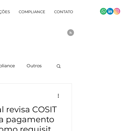
ÇÕES
COMPLIANCE
CONTATO
liance
Outros
l revisa COSIT
sta pagamento
como requisito