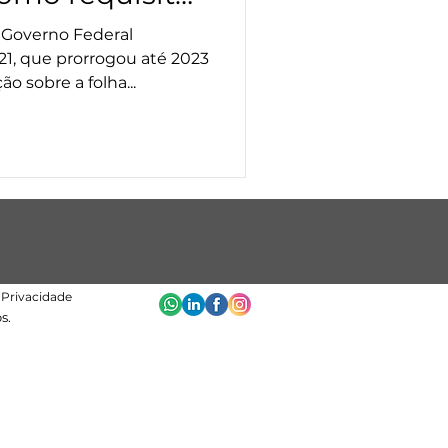
RB.
Governo Federal
/21, que prorrogou até 2023
o sobre a folha...
e Privacidade
s.