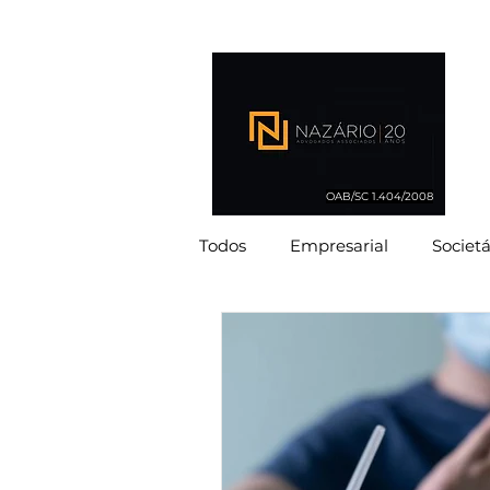
OAB/SC 1.404/2008
Todos
Empresarial
Societá
Imobiliário
Ambiental