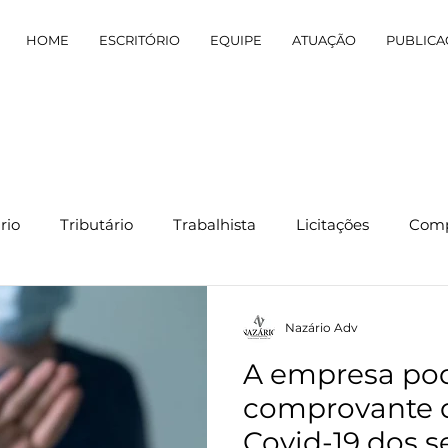
HOME
ESCRITÓRIO
EQUIPE
ATUAÇÃO
PUBLICA
rio
Tributário
Trabalhista
Licitações
Comp
Nazário Adv
A empresa pod
comprovante d
Covid-19 dos s