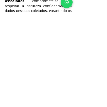
Associados
compromete-se em
respeitar a natureza confidencial dos
dados pessoais coletados, garantindo os
direitos de acesso, de emendar, de
limitação de manuseio, de oposição e
exclusão, excetuando-se a exclusão dos
dados pessoais apenas em caso de
necessidade de cumprimento de
obrigações legais, para solução de
disputas, manutenção da segurança,
preservação à fraudes e abusos, bem
como para garantir o cumprimento de
contratos.
O exercício dos direitos pelo usuário
poderá ser promovidoà qualquer tempo
perante o Data Protection Officer - DPO
- deste Escritório, que atua de forma
cumulativa à função de Compliance
Officer, por meio do e-mail
compliance@nazario.adv.br
.
Esta Política de Privacidade poderá ser