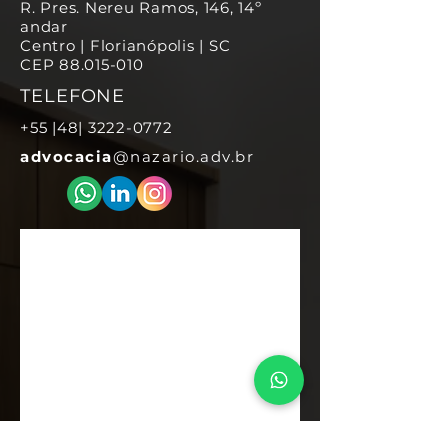
R. Pres. Nereu Ramos, 146, 14º
andar
Centro | Florianópolis | SC
CEP 88.015-010
TELEFONE
+55 |48|
3222-0772
advocacia
@nazario.adv.br