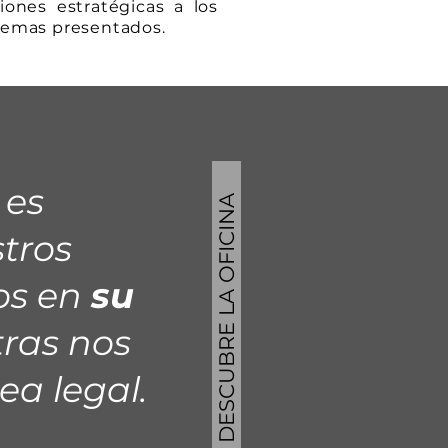
iones estratégicas a los
lemas presentados.
es
DESCUBRE LA OFICINA
tros
os en
su
tras nos
a legal.