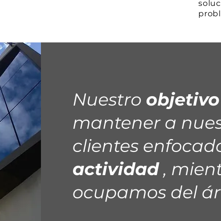
soluc
prob
Nuestro
objetivo
mantener a nues
clientes enfocad
actividad
, mien
ocupamos del áre