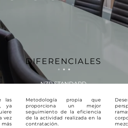
DIFERENCIALES
NZR STANDARD
e las
Metodología propia que
Des
, ya
proporciona un mejor
pers
uiere
seguimiento de la eficiencia
ra
a vez
de la actividad realizada en la
corp
 más
contratación.
mezc