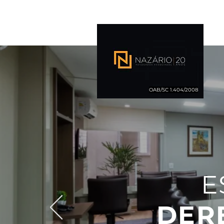
OAB/SC 1.404/2008
E
DER