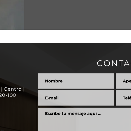
CONTA
| Centro |
020-100