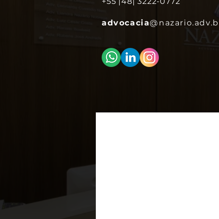
+55 |48| 3222-0772
advocacia
@nazario.adv.b