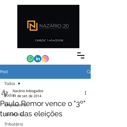
OAB/SC 1.404/2008
Post
Todos
Nazário Advogados
Todos
11 de set. de 2014
Paulo Remor vence o "3º"
Empresarial
turno das eleições
Societário
Tributário