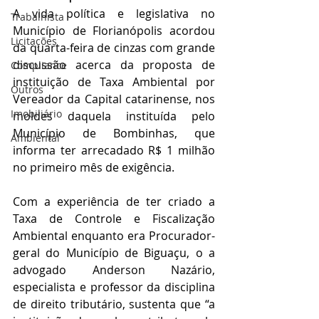
A vida política e legislativa no 
Trabalhista
Município de Florianópolis acordou 
Licitações
da quarta-feira de cinzas com grande 
discussão acerca da proposta de 
Compliance
instituição de Taxa Ambiental por 
Outros
Vereador da Capital catarinense, nos 
Imobiliário
moldes daquela instituída pelo 
Município de Bombinhas, que 
Ambiental
informa ter arrecadado R$ 1 milhão 
no primeiro mês de exigência.
Com a experiência de ter criado a 
Taxa de Controle e Fiscalização 
Ambiental enquanto era Procurador-
geral do Município de Biguaçu, o a 
advogado Anderson Nazário, 
especialista e professor da disciplina 
de direito tributário, sustenta que “a 