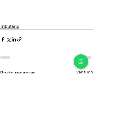
#Vereador
#Bombinhas
#Fiscalização
#advogado
#Anderson
#Nazário
#Anderson_Nazário
Tributário
Posts recentes
Ver tudo