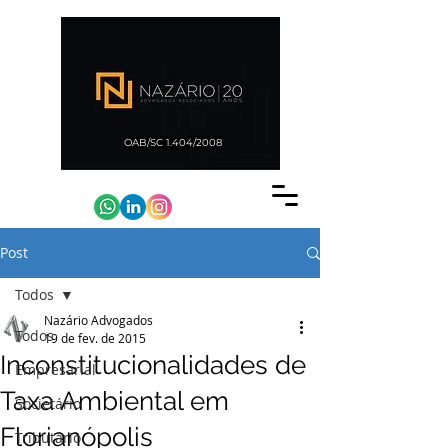
OAB/SC 1.404/2008
Post
Todos
Nazário Advogados
Todos
19 de fev. de 2015
Inconstitucionalidades de
Empresarial
Taxa Ambiental em
Societário
Florianópolis
Tributário