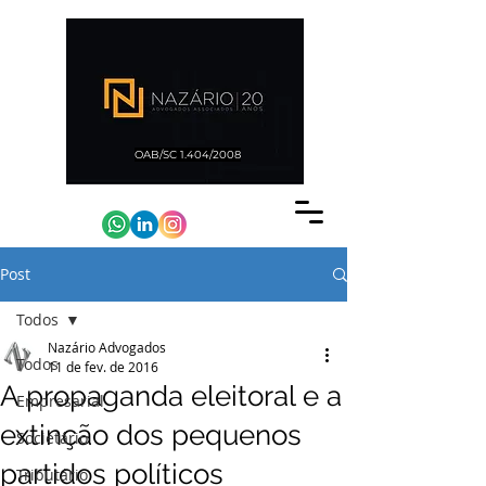
OAB/SC 1.404/2008
Post
Todos
Nazário Advogados
Todos
11 de fev. de 2016
A propaganda eleitoral e a
Empresarial
extinção dos pequenos
Societário
partidos políticos
Tributário