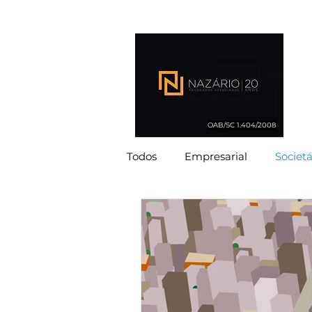
OAB/SC 1.404/2008
Todos
Empresarial
Societá
Imobiliário
Ambiental