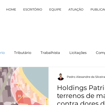
HOME
ESCRITÓRIO
EQUIPE
ATUAÇÃO
PUBLICA
rio
Tributário
Trabalhista
Licitações
Comp
Pedro Alexandre da Silveira
Holdings Patr
terrenos de m
contra dores 